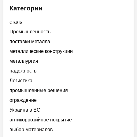
х
Категории
и
а
сталь
к
Промышленность
к
у
поставки металла
м
металлические конструкции
у
металлургия
л
я
надежность
т
Логистика
о
промышленные решения
р
н
ограждение
ы
Украина в ЕС
х
антикоррозийное покрытие
м
о
выбор материалов
д