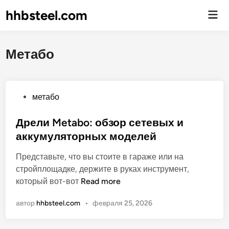
hhbsteel.com
Гла
ме
Метабо
О
метабо
п
у
Дрели Metabo: обзор сетевых и
б
аккумуляторных моделей
л
Представьте, что вы стоите в гараже или на
и
стройплощадке, держите в руках инструмент,
к
Д
который вот-вот
Read more
о
р
в
автор
hhbsteel.com
•
февраля 25, 2026
е
а
л
н