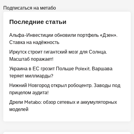
и
о
Posts
M
Подписаться на метабо
e
pagination
Последние статьи
t
a
Альфа-Инвестиции обновили портфель «Дзен».
b
Ставка на надёжность
o
:
Иркутск строит гигантский мозг для Солнца.
о
Масштаб поражает!
б
Украина в ЕС грозит Польше Polexit. Варшава
з
теряет миллиарды?
о
Нижний Новгород открыл робоцентр. Заводы под
р
прицелом аудита!
с
е
Дрели Metabo: обзор сетевых и аккумуляторных
т
моделей
е
в
ы