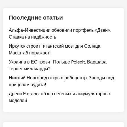
в
п
е
ф
о
о
н
т
ч
Последние статьи
л
н
е
е
и
о
х
к
Альфа-Инвестиции обновили портфель «Дзен».
ц
с
и
7
Ставка на надёжность
и
т
м
л
ю
Иркутск строит гигантский мозг для Солнца.
ь
и
е
:
Масштаб поражает!
и
и
т
П
к
L
Украина в ЕС грозит Польше Polexit. Варшава
о
л
u
теряет миллиарды?
г
ю
k
Нижний Новгород открыл робоцентр. Заводы под
р
ч
o
прицелом аудита!
у
е
i
ж
Дрели Metabo: обзор сетевых и аккумуляторных
в
l
е
моделей
ы
:
н
е
к
и
т
л
е
е
ю
в