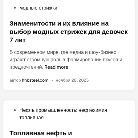
:
о
и
О
модные стрижки
а
:
п
ф
п
у
Знаменитости и их влияние на
и
о
б
выбор модных стрижек для девочек
ш
л
л
а
7 лет
н
и
и
ы
к
В современном мире, где медиа и шоу-бизнес
р
й
о
играют огромную роль в формировании вкусов и
а
г
в
З
предпочтений,
Read more
с
и
а
н
п
д
автор
hhbsteel.com
•
ноября 28, 2025
н
а
и
2
о
м
с
0
е
а
2
н
н
6
О
Нефть промышленность: нефтехимия
и
и
п
топливная
т
е
у
о
б
Топливная нефть и
с