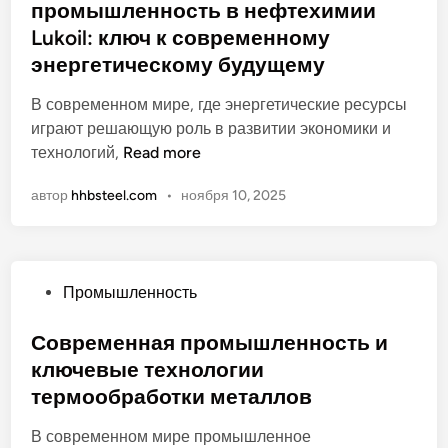
л
промышленность в нефтехимии
т
и
и
Lukoil: ключ к современному
к
и
энергетическому будущему
о
и
в
В современном мире, где энергетические ресурсы
х
а
играют решающую роль в развитии экономики и
в
н
Т
технологий,
Read more
л
о
о
и
автор
hhbsteel.com
•
ноября 10, 2025
п
я
л
н
и
и
в
е
О
Промышленность
н
н
п
а
а
у
Современная промышленность и
я
в
б
ключевые технологии
н
ы
л
е
б
термообработки металлов
и
ф
о
к
В современном мире промышленное
т
р