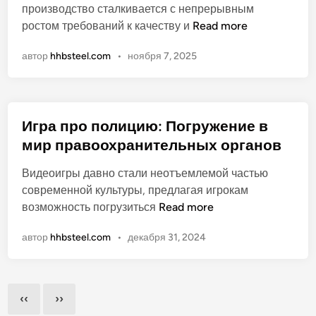
о
производство сталкивается с непрерывным
ь
м
в
С
ростом требований к качеству и
Read more
и
о
а
о
п
д
автор
hhbsteel.com
•
ноября 7, 2025
н
в
р
н
о
р
о
ы
е
м
х
м
ы
с
Игра про полицию: Погружение в
е
ш
т
мир правоохранительных органов
н
л
р
н
е
и
Видеоигры давно стали неотъемлемой частью
а
н
ж
современной культуры, предлагая игрокам
я
н
е
И
возможность погрузиться
Read more
п
о
к
г
р
с
д
автор
hhbsteel.com
•
декабря 31, 2024
р
о
т
л
а
м
ь
я
п
ы
в
д
Posts
р
ш
‹‹
››
н
е
о
pagination
л
е