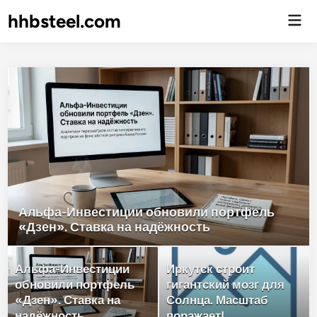
hhbsteel.com
Гла
ме
Альфа-Инвестиции обновили портфель
«Дзен». Ставка на надёжность
Альфа-Инвестиции
Иркутск строит
обновили портфель
гигантский мозг для
«Дзен». Ставка на
Солнца. Масштаб
надёжность
поражает!