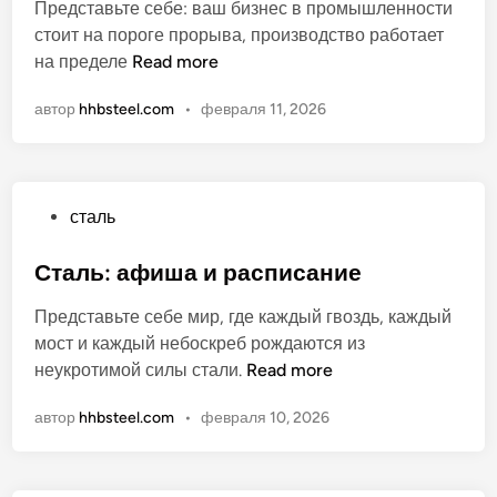
Представьте себе: ваш бизнес в промышленности
и
стоит на пороге прорыва, производство работает
к
К
на пределе
Read more
о
а
в
автор
hhbsteel.com
•
февраля 11, 2026
к
а
в
н
ы
о
б
О
сталь
р
п
а
у
Сталь: афиша и расписание
т
б
ь
Представьте себе мир, где каждый гвоздь, каждый
л
п
мост и каждый небоскреб рождаются из
и
о
С
неукротимой силы стали.
Read more
к
с
т
о
т
автор
hhbsteel.com
•
февраля 10, 2026
а
в
а
л
а
в
ь
н
к